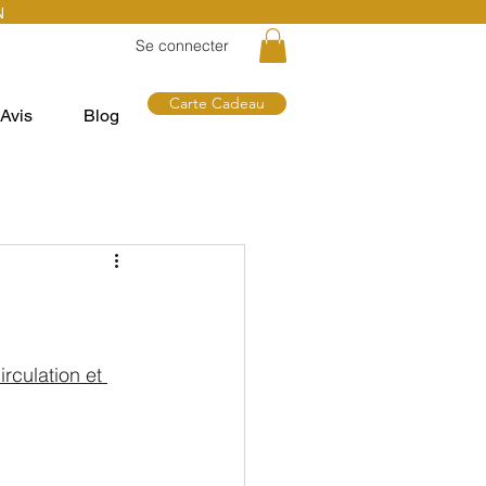
N
Se connecter
Carte Cadeau
Avis
Blog
rculation et 