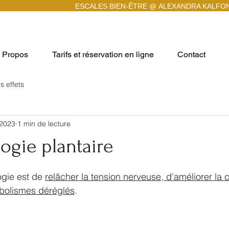
ESCALES BIEN-ÊTRE @
ALEXANDRA KALFO
 Propos
Tarifs et réservation en ligne
Contact
s effets
 2023
1 min de lecture
logie plantaire
r 5.
ogie est de 
relâcher la tension nerveuse, d'améliorer la ci
abolismes déréglés
.