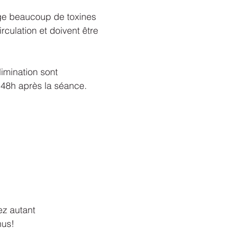
oge beaucoup de toxines 
irculation et doivent être 
imination sont 
 48h après la séance.
z autant 
nus!