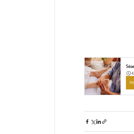
Séan
4
Ré