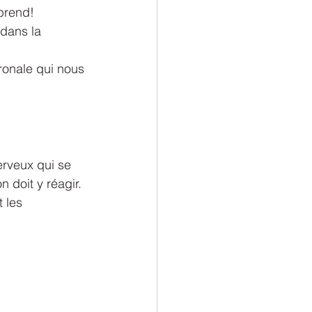
prend!
dans la 
ronale qui nous 
erveux qui se 
n doit y réagir.
 les 