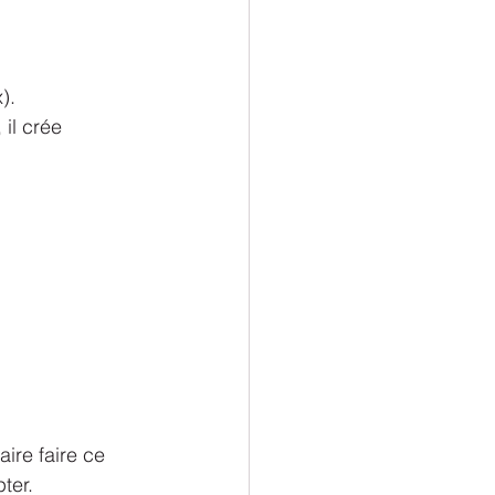
).
 il crée 
ire faire ce 
ter.