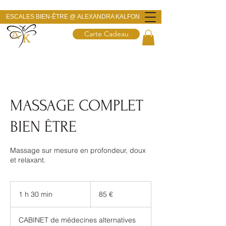
ESCALES BIEN-ÊTRE @
ALEXANDRA KALFON
Carte Cadeau
MASSAGE COMPLET
BIEN ÊTRE
Massage sur mesure en profondeur, doux
et relaxant.
85
euros
1 h 30 min
1
85 €
3
0
CABINET de médecines alternatives
m