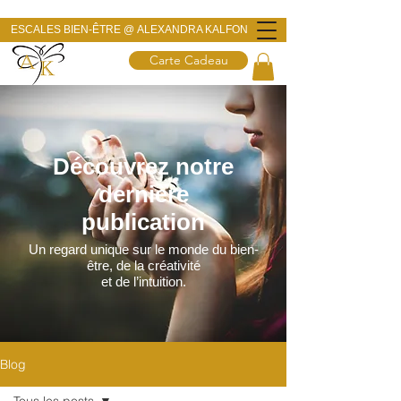
ESCALES BIEN-ÊTRE @
ALEXANDRA KALFON
Carte Cadeau
​Découvrez notre
dernière
publication
Un regard unique sur le monde du bien-
être, de la créativité
et de l’intuition.
Blog