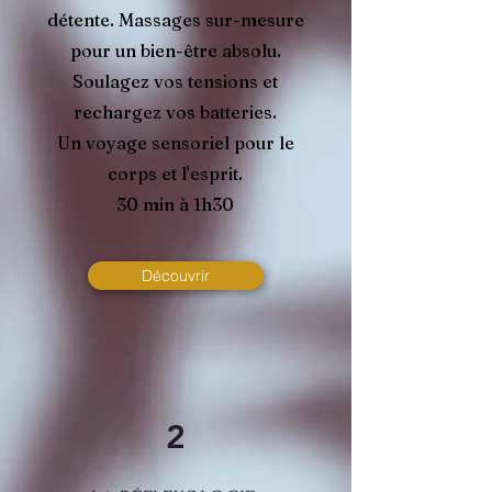
détente.
Massages sur-mesure
pour un bien-être absolu.
Soulagez vos tensions et
rechargez vos batteries.
Un voyage sensoriel pour le
corps et l'esprit.
30 min à 1h30
Découvrir
2