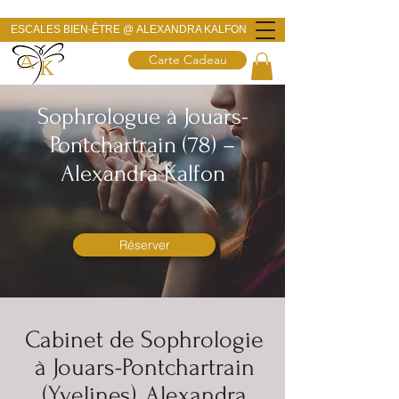
ESCALES BIEN-ÊTRE @
ALEXANDRA KALFON
Carte Cadeau
Sophrologue à Jouars-
Pontchartrain (78) –
Alexandra Kalfon
Réserver
Cabinet de Sophrologie
à Jouars-Pontchartrain
(Yvelines), Alexandra