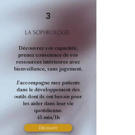
3
LA SOPHROLOGIE
Découvrez vos capacités,
prenez conscience de vos
ressources intérieures avec
bienveillance, sans jugement.
J'accompagne mes patients
dans le développement des
outils dont ils ont besoin pour
les aider dans leur vie
quotidienne.
45 min/1h
Découvrir