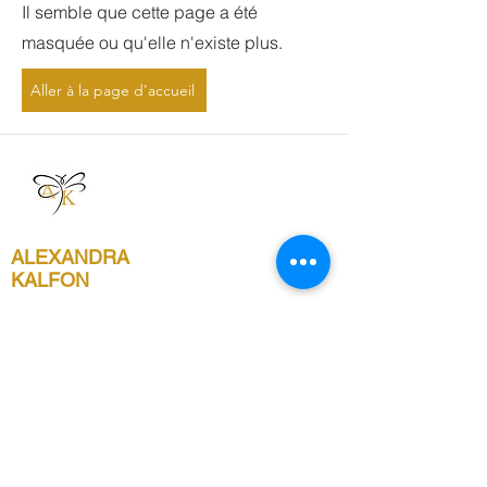
Il semble que cette page a été
masquée ou qu'elle n'existe plus.
Aller à la page d'accueil
Mentions légales
06.60.39.06.94
ALEXANDRA
Sophroreflexo78@g
KALFON
mail.com
Inscrivez vous à notre 
newsletter
Email
*