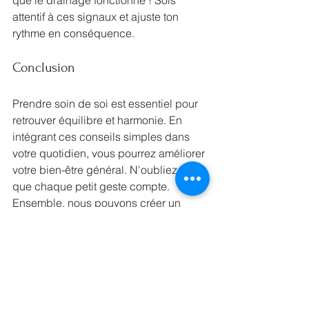
que le drainage fonctionne ! Sois 
attentif à ces signaux et ajuste ton 
rythme en conséquence.
Conclusion
Prendre soin de soi est essentiel pour 
retrouver équilibre et harmonie. En 
intégrant ces conseils simples dans 
votre quotidien, vous pourrez améliorer 
votre bien-être général. N'oubliez pas 
que chaque petit geste compte. 
Ensemble, nous pouvons créer un 
espace de sérénité et de santé. 
Pour plus d'informations sur le bien-
être personnalisé, n'hésite pas à 
consulter 
ALEXANDRA ESCALES 
BIEN ÊTRE
.