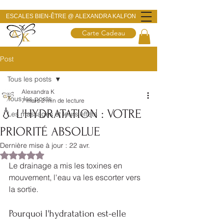
ESCALES BIEN-ÊTRE @
ALEXANDRA KALFON
Carte Cadeau
Post
Tous les posts
Alexandra K
Tous les posts
7 mars
2 min de lecture
💧 L'HYDRATATION : VOTRE
Les massages et leurs effets
PRIORITÉ ABSOLUE
Dernière mise à jour :
22 avr.
Noté NaN étoiles sur 5.
Le drainage a mis les toxines en 
mouvement, l'eau va les escorter vers 
la sortie. 
Pourquoi l'hydratation est-elle 