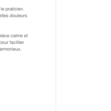
 praticien. 
lles douleurs. 
ièce calme et 
our faciliter 
harmonieux.