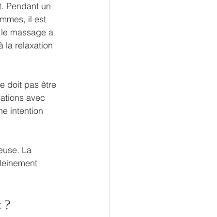
t. Pendant un 
mmes, il est 
e le massage a 
 la relaxation 
 doit pas être 
uations avec 
e intention 
euse. La 
leinement 
 ?