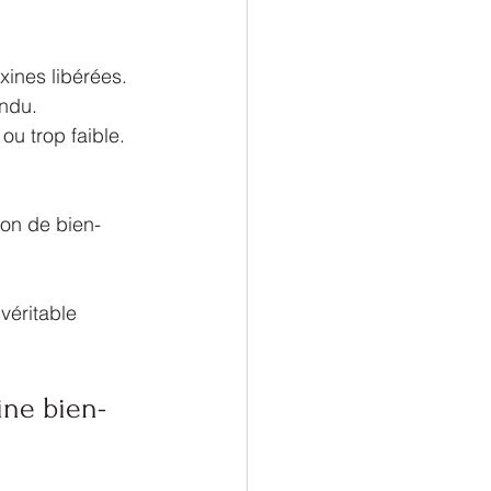
xines libérées.
endu.
e ou trop faible.
ion de bien-
éritable 
ine bien-