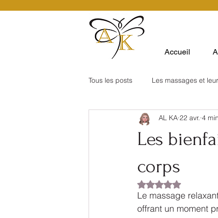
Accueil
A
Tous les posts
Les massages et leur
AL KA
22 avr.
4 min
Les bienfa
corps
Noté NaN étoiles su
Le massage relaxant e
offrant un moment pr