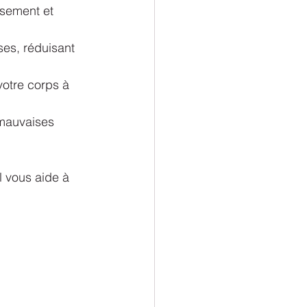
issement et 
es, réduisant 
 votre corps à 
 mauvaises 
l vous aide à 