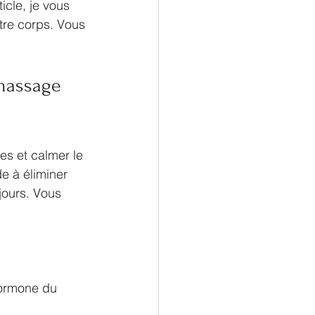
icle, je vous 
tre corps. Vous 
 massage 
s et calmer le 
e à éliminer 
jours. Vous 
hormone du 