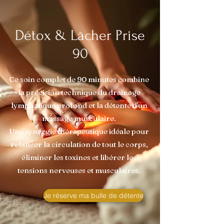
Détox & Lâcher Prise
90
Ce soin complet de 90 minutes combine
la précision technique du drainage
lymphatique profond et la détente d'un
massage musculaire.
Une synergie thérapeutique idéale pour
relancer la circulation de tout le corps,
éliminer les toxines et libérer les
tensions nerveuses et musculaires.
Je réserve ma bulle de détente