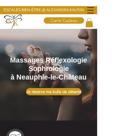
ESCALES BIEN-ÊTRE @
ALEXANDRA KALFON
Carte Cadeau
Massages Réflexologie
Sophrologie
à Neauphle-le-Château
Je réserve ma bulle de détente