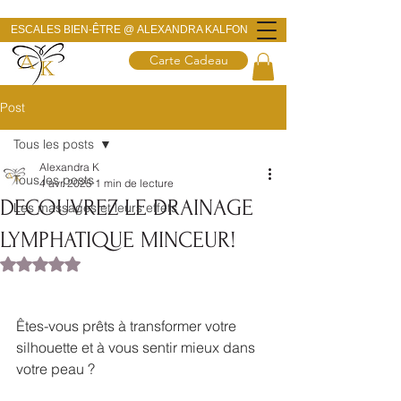
ESCALES BIEN-ÊTRE @
ALEXANDRA KALFON
Carte Cadeau
Post
Tous les posts
Alexandra K
Tous les posts
4 avr. 2025
1 min de lecture
DECOUVREZ LE DRAINAGE
Les massages et leurs effets
LYMPHATIQUE MINCEUR!
Noté NaN étoiles sur 5.
Êtes-vous prêts à transformer votre 
silhouette et à vous sentir mieux dans 
votre peau ? 