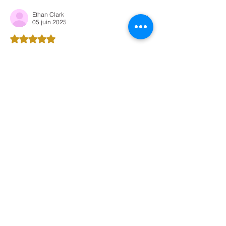
Ethan Clark
05 juin 2025
Noté 5 étoiles sur 5.
clothoff.fr
J'aime
Répondre
Mentions légales
06.60.39.06.94
ALEXANDRA
Sophroreflexo78@g
KALFON
mail.com
Inscrivez vous à notre 