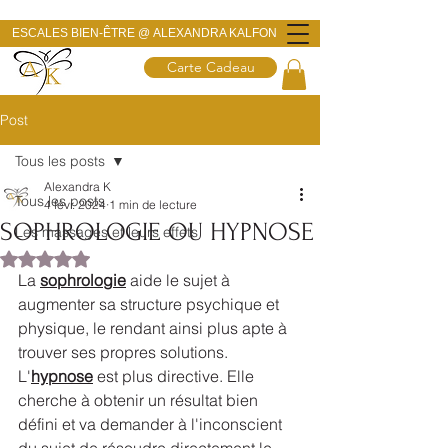
ESCALES BIEN-ÊTRE @
ALEXANDRA KALFON
Carte Cadeau
Post
Tous les posts
Alexandra K
Tous les posts
4 févr. 2024
1 min de lecture
SOPHROLOGIE OU HYPNOSE
Les massages et leurs effets
Noté NaN étoiles sur 5.
La 
sophrologie
 aide le sujet à 
augmenter sa structure psychique et 
physique, le rendant ainsi plus apte à 
trouver ses propres solutions. 
L'
hypnose
 est plus directive. Elle 
cherche à obtenir un résultat bien 
défini et va demander à l'inconscient 